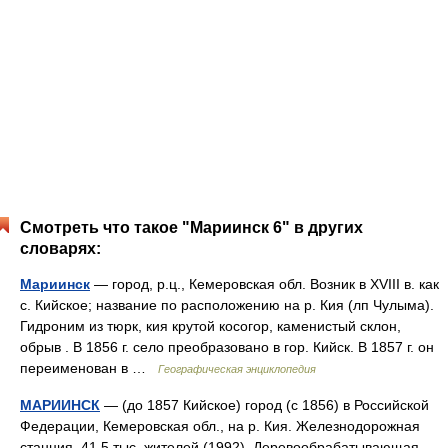
Смотреть что такое "Мариинск 6" в других
словарях:
Мариинск
— город, р.ц., Кемеровская обл. Возник в XVIII в. как
с. Кийское; название по расположению на р. Кия (лп Чулыма).
Гидроним из тюрк, кия крутой косогор, каменистый склон,
обрыв . В 1856 г. село преобразовано в гор. Кийск. В 1857 г. он
переименован в …
Географическая энциклопедия
МАРИИНСК
— (до 1857 Кийское) город (с 1856) в Российской
Федерации, Кемеровская обл., на р. Кия. Железнодорожная
станция. 41,5 тыс. жителей (1992). Деревообрабатывающая,